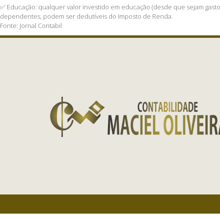
⁣✅ Educação: qualquer valor investido em educação (desde que sejam gastos
dependentes, podem ser dedutíveis do Imposto de Renda.⁣
Fonte: Jornal Contabil