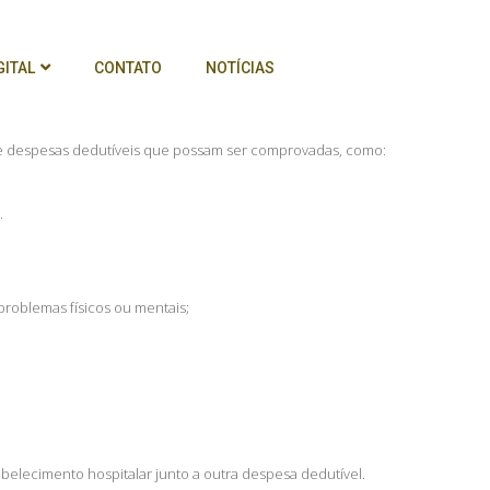
GITAL
CONTATO
NOTÍCIAS
eve despesas dedutíveis que possam ser comprovadas, como:⁣
⁣
roblemas físicos ou mentais;⁣
abelecimento hospitalar junto a outra despesa dedutível.⁣