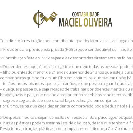
Tem direito à restituição todo contribuinte que declarou a mais ao longo
⁣✅Previdência: a previdência privada (PGBL) pode ser dedutível do imposto
⁣✅Contribuição feita ao INSS: sejam elas descontadas diretamente na folh
⁣✅Dependentes: aqui, é preciso registrar que nem todas as pessoas podem
– filho ou enteado menor de 21 anos ou menor de 24 anos que esteja cursa
companheiros que possuam um filho em comum, ou que viva em união há ma
– irmãos, netos, bisnetos, que sejam órfãos, e que possua a guarda judicia
– qualquer pessoa que seja incapaz de trabalhar por doenças mentais ou in
bisavós, avós e pais, que no ano anterior tenha recebidos rendimentos tribut
– sogros e sogras, desde que o casal faça declaração em conjunto.
Por último, saiba que cada dependente comprovado pode deduzir até R$ 2.27
✅Despesas médicas: sejam consultas em especialistas, psicólogos, psiquiatra
⁣Cirurgias plásticas podem estar na lista de dedução, desde que tenham a fi
⁣Desta forma, cirurgias plásticas, como implantes de silicone, não são cara