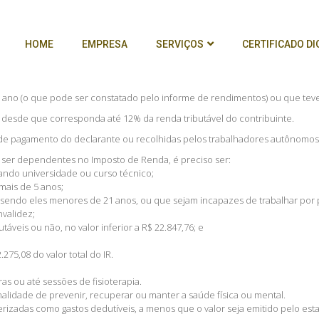
HOME
EMPRESA
SERVIÇOS
CERTIFICADO DI
 do ano (o que pode ser constatado pelo informe de rendimentos) ou que t
, desde que corresponda até 12% da renda tributável do contribuinte.⁣
a de pagamento do declarante ou recolhidas pelos trabalhadores autônomos.
 ser dependentes no Imposto de Renda, é preciso ser:⁣
ndo universidade ou curso técnico;⁣
is de 5 anos;⁣
l, sendo eles menores de 21 anos, ou que sejam incapazes de trabalhar por p
validez;⁣
áveis ou não, no valor inferior a R$ 22.847,76; e⁣
5,08 do valor total do IR.⁣
s ou até sessões de fisioterapia.⁣
nalidade de prevenir, recuperar ou manter a saúde física ou mental.⁣
cterizadas como gastos dedutíveis, a menos que o valor seja emitido pelo est