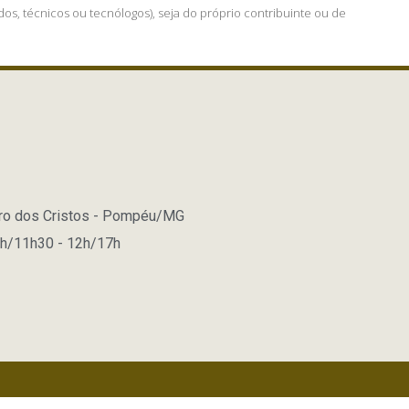
os, técnicos ou tecnólogos), seja do próprio contribuinte ou de
rro dos Cristos - Pompéu/MG
8h/11h30 - 12h/17h