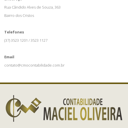
Rua Cândido Alves de Souza, 363
Bairro dos Cristos
Telefones
(37) 3523 1201 / 3523 1127
Email
contato@cmocontabilidade.com.br