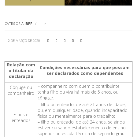
CATEGORIA
IRPF
-->
12 DE MARÇO DE 2020





Relação com
Condições necessárias para que possam
o titular da
ser declarados como dependentes
declaração
– companheiro com quem o contribuinte
Cônjuge ou
tenha filho ou viva há mais de 5 anos, ou
companheiro
cônjuge.
– filho ou enteado, de até 21 anos de idade,
ou, em qualquer idade, quando incapacitado
Filhos e
física ou mentalmente para o trabalho;
enteados
– filho ou enteado, de até 24 anos, se ainda
estiver cursando estabelecimento de ensino
superior ou escola técnica de segundo grau.