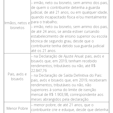
– irmão, neto ou bisneto, sem arrimo dos pais,
de quem o contribuinte detenha a guarda
judicial, de até 21 anos, ou em qualquer idade,
quando incapacitado física e/ou mentalmente
para o trabalho;
Irmãos, netos e
– irmão, neto ou bisneto, sem arrimo dos pais,
bisnetos
de até 24 anos, se ainda estiver cursando
estabelecimento de ensino superior ou escola
técnica de segundo grau, desde que o
contribuinte tenha detido sua guarda judicial
até os 21 anos.
– na Declaração de Ajuste Anual: pais, avós e
bisavós que, em 2019, tenham recebido
rendimentos, tributáveis ou não, até R$
22.847,76
Pais, avós e
– na Declaração de Saída Definitiva do Pais:
bisavós
pais, avós e bisavós que, em 2019, receberam
rendimentos, tributáveis ou não, não
superiores à soma do limite de isenção
mensal de R$ 1.903,98, correspondente aos
meses abrangidos pela declaração.
– menor pobre, de até 21 anos, que o
Menor Pobre
contribuinte crie e eduque, desde que detenha